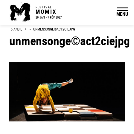
FESTIVAL
MOMIX
MENU
29 JAN - 7 FÉV 2027
5 ANS ET +
>
UNMENSONGE©ACT2CIEJPG
unmensonge©act2ciejpg