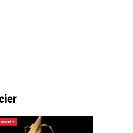
cier
 ans et +