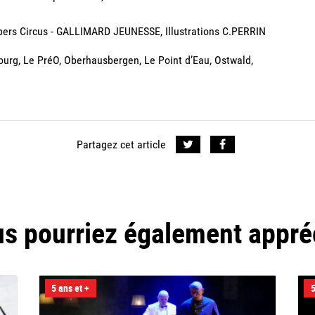
eepers Circus - GALLIMARD JEUNESSE, Illustrations C.PERRIN
ourg, Le PréO, Oberhausbergen, Le Point d’Eau, Ostwald,
Partagez cet article
s pourriez également appré
5 ans et +
5