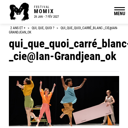
FESTIVAL
MOMIX
MENU
29 JAN - 7 FÉV 2027
2 ANS ET +
>
QUI, QUE, QUOI ?
>
QUI_QUE_QUOI_CARRÉ_BLANC-_CIE@IAN-
GRANDJEAN_OK
qui_que_quoi_carré_blanc
_cie@Ian-Grandjean_ok