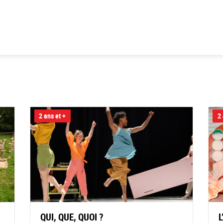
2 ans et +
2 
QUI, QUE, QUOI ?
L