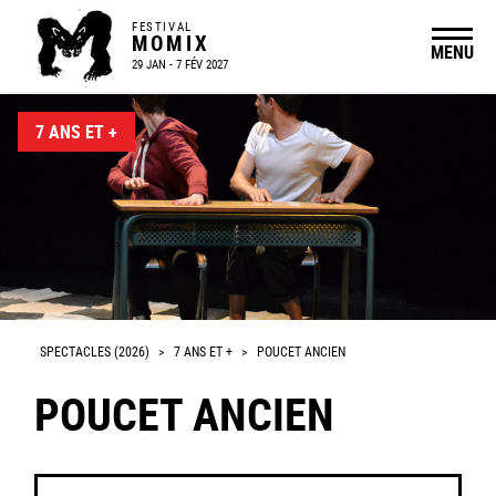
FESTIVAL
MOMIX
MENU
29 JAN - 7 FÉV 2027
7 ANS ET +
SPECTACLES (2026)
>
7 ANS ET +
>
POUCET ANCIEN
POUCET ANCIEN