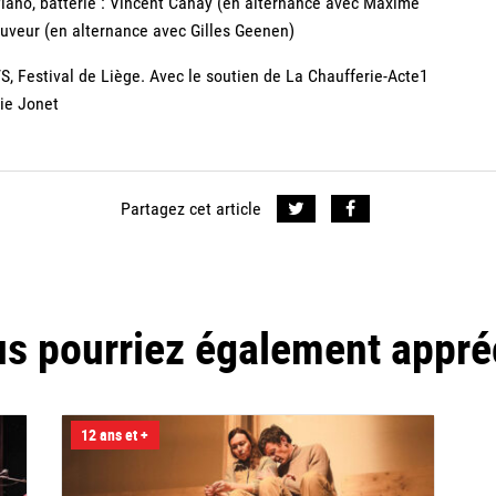
Piano, batterie : Vincent Cahay (en alternance avec Maxime
auveur (en alternance avec Gilles Geenen)
S, Festival de Liège. Avec le soutien de La Chaufferie-Acte1
lie Jonet
Partagez cet article
s pourriez également appré
12 ans et +