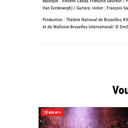
Musique : Vincent Cahay, François Sauveur / 
Van Eerdewegh) / Guitare, violon : François S
Production : Théâtre National de Bruxelles, KV
et de Wallonie-Bruxelles International/ © Emi
Vou
12 ans et +