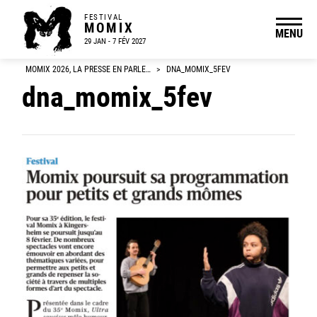
FESTIVAL
MOMIX
MENU
29 JAN - 7 FÉV 2027
MOMIX 2026, LA PRESSE EN PARLE…
>
DNA_MOMIX_5FEV
dna_momix_5fev