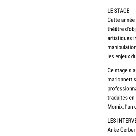
LE STAGE
Cette année 
théâtre d’ob
artistiques i
manipulation
les enjeux du
Ce stage s’a
marionnettis
professionna
traduites en
Momix, l’un 
LES INTER
Anke Gerber