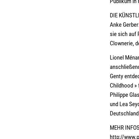
Publikum in 
DIE KÜNSTL
Anke Gerber
sie sich auf
Clownerie, 
Lionel Ména
anschließen
Genty entdec
Childhood » 
Philippe Gla
und Lea Seyd
Deutschland,
MEHR INFO
http://
www.p