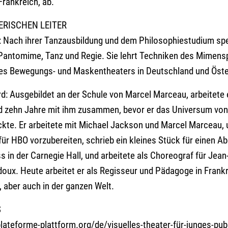
Frankreich, ab.
ERISCHEN LEITER
: Nach ihrer Tanzausbildung und dem Philosophiestudium spez
 Pantomime, Tanz und Regie. Sie lehrt Techniken des Mimensp
des Bewegungs- und Maskentheaters in Deutschland und Öste
rd
: Ausgebildet an der Schule von Marcel Marceau, arbeitete 
d zehn Jahre mit ihm zusammen, bevor er das Universum von
kte. Er arbeitete mit Michael Jackson und Marcel Marceau,
für HBO vorzubereiten, schrieb ein kleines Stück für einen A
ss in der Carnegie Hall, und arbeitete als Choreograf für Jea
oux. Heute arbeitet er als Regisseur und Pädagoge in Frankr
 aber auch in der ganzen Welt.
S
lateforme-plattform.or
g/de/
visuelles-theater-für-jung
es-pub