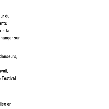
our du
ants
rer la
changer sur
 danseurs,
vail,
 Festival
lise en