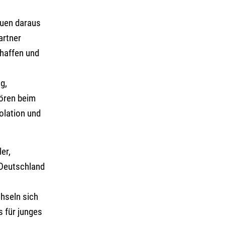
auen daraus
artner
chaffen und
g,
hören beim
olation und
er,
 Deutschland
hseln sich
 für junges