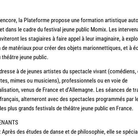
encore, la Plateforme propose une formation artistique aut
jet dans le cadre du festival jeune public Momix. Les interven
nviteront les stagiaires à faire appel à leur imaginaire, à explo
 de matériaux pour créer des objets marionnettiques, et à é
 théâtre jeune public.
dresse à de jeunes artistes du spectacle vivant (comédiens,
tes, mimes ou musiciens), professionnels ou en voie de
lisation, venus de France et d’Allemagne. Les séances de tra
 français, alterneront avec des spectacles programmés par le
des plus grands festivals de théâtre jeune public en France.
VENANTS
: Après des études de danse et de philosophie, elle se spécia