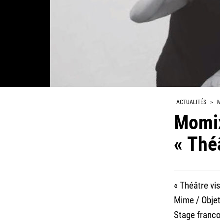
ACTUALITÉS
>
M
Momix
« Théâ
« Théâtre vis
Mime / Objet
Stage franc