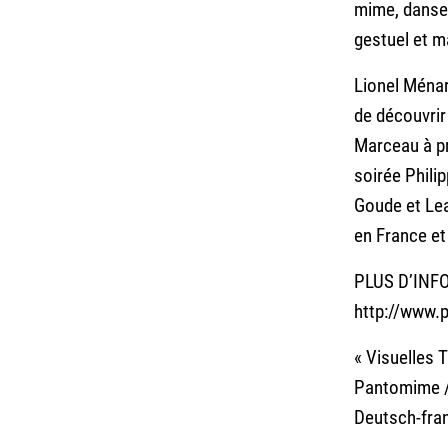
mime, danse,
gestuel et m
Lionel Ména
de découvrir 
Marceau à pr
soirée Phili
Goude et Lea
en France et
PLUS D’INF
http://
www.p
« Visuelles 
Pantomime /
Deutsch-fra