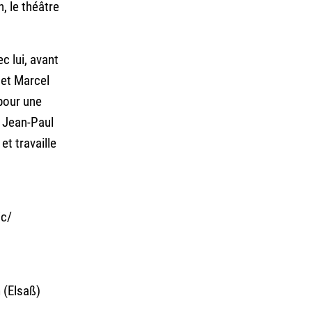
, le théâtre
c lui, avant
 et Marcel
pour une
r Jean-Paul
t travaille
ic/
 (Elsaß)