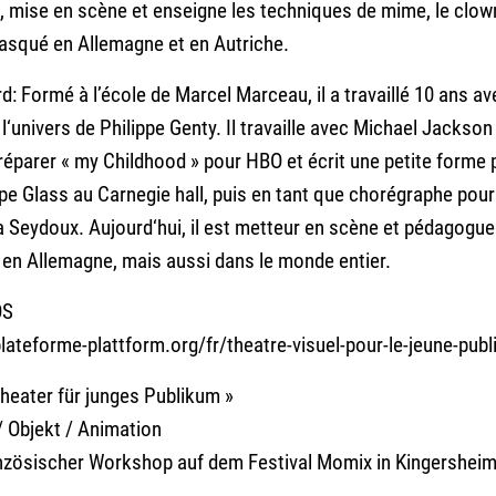
 mise en scène et enseigne les techniques de mime, le clown
asqué en Allemagne et en Autriche.
rd
: Formé à l’école de Marcel Marceau, il a travaillé 10 ans ave
l‘univers de Philippe Genty. Il travaille avec Michael Jackson
éparer « my Childhood » pour HBO et écrit une petite forme 
ppe Glass au Carnegie hall, puis en tant que chorégraphe pou
 Seydoux. Aujourd‘hui, il est metteur en scène et pédagogue e
 en Allemagne, mais aussi dans le monde entier.
OS
lateforme-plattform.or
g/fr/
theatre-visuel-pour-le-jeun
e-publ
Theater für junges Publikum »
 Objekt / Animation
nzösischer Workshop auf dem Festival Momix in Kingersheim