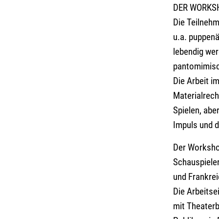
DER WORKS
Die Teilneh
u.a. puppenä
lebendig wer
pantomimisc
Die Arbeit i
Materialrech
Spielen, abe
Impuls und d
Der Workshop
Schauspieler
und Frankrei
Die Arbeitse
mit Theaterb