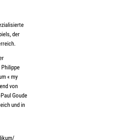
ialisierte
iels, der
rreich.
er
 Philippe
 um « my
bend von
n-Paul Goude
eich und in
likum/