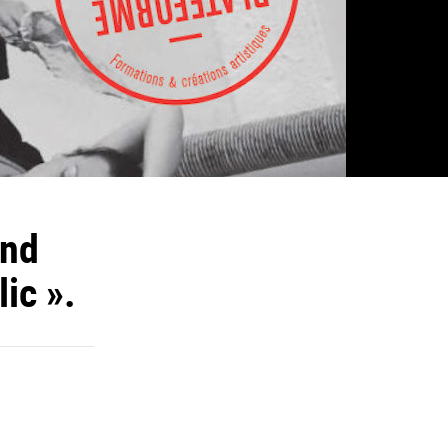
and
ic ».