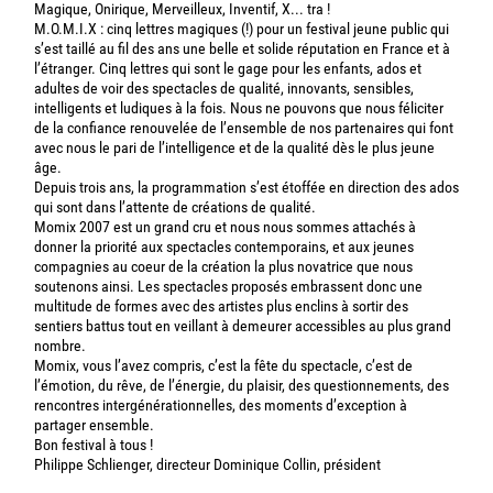
Magique, Onirique, Merveilleux, Inventif, X... tra !
M.O.M.I.X : cinq lettres magiques (!) pour un festival jeune public qui
s’est taillé au fil des ans une belle et solide réputation en France et à
l’étranger. Cinq lettres qui sont le gage pour les enfants, ados et
adultes de voir des spectacles de qualité, innovants, sensibles,
intelligents et ludiques à la fois. Nous ne pouvons que nous féliciter
de la confiance renouvelée de l’ensemble de nos partenaires qui font
avec nous le pari de l’intelligence et de la qualité dès le plus jeune
âge.
Depuis trois ans, la programmation s’est étoffée en direction des ados
qui sont dans l’attente de créations de qualité.
Momix 2007 est un grand cru et nous nous sommes attachés à
donner la priorité aux spectacles contemporains, et aux jeunes
compagnies au coeur de la création la plus novatrice que nous
soutenons ainsi. Les spectacles proposés embrassent donc une
multitude de formes avec des artistes plus enclins à sortir des
sentiers battus tout en veillant à demeurer accessibles au plus grand
nombre.
Momix, vous l’avez compris, c’est la fête du spectacle, c’est de
l’émotion, du rêve, de l’énergie, du plaisir, des questionnements, des
rencontres intergénérationnelles, des moments d’exception à
partager ensemble.
Bon festival à tous !
Philippe Schlienger, directeur Dominique Collin, président