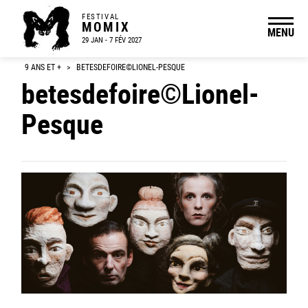
FESTIVAL
MOMIX
MENU
29 JAN - 7 FÉV 2027
9 ANS ET +
>
BETESDEFOIRE©LIONEL-PESQUE
betesdefoire©Lionel-
Pesque