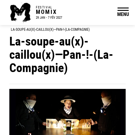
FESTIVAL
MOMIX
MENU
29 JAN - 7 FÉV 2027
LA-SOUPE-AU(X)-CAILLOU(X)—PAN-!-(LA-COMPAGNIE)
La-soupe-au(x)-
caillou(x)—Pan-!-(La-
Compagnie)