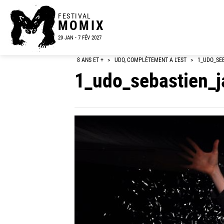
FESTIVAL
MOMIX
29 JAN - 7 FÉV 2027
8 ANS ET +
>
UDO, COMPLÈTEMENT A L’EST
>
1_UDO_SE
1_udo_sebastien_