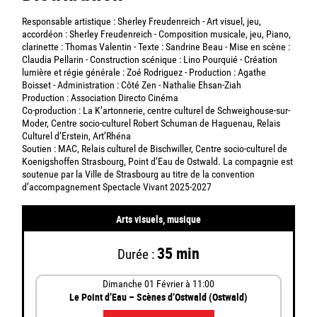
Responsable artistique : Sherley Freudenreich - Art visuel, jeu,
accordéon : Sherley Freudenreich - Composition musicale, jeu, Piano,
clarinette : Thomas Valentin - Texte : Sandrine Beau - Mise en scène :
Claudia Pellarin - Construction scénique : Lino Pourquié - Création
lumière et régie générale : Zoé Rodriguez - Production : Agathe
Boisset - Administration : Côté Zen - Nathalie Ehsan-Ziah
Production : Association Directo Cinéma
Co-production : La K’artonnerie, centre culturel de Schweighouse-sur-
Moder, Centre socio-culturel Robert Schuman de Haguenau, Relais
Culturel d’Erstein, Art’Rhéna
Soutien : MAC, Relais culturel de Bischwiller, Centre socio-culturel de
Koenigshoffen Strasbourg, Point d’Eau de Ostwald. La compagnie est
soutenue par la Ville de Strasbourg au titre de la convention
d’accompagnement Spectacle Vivant 2025-2027
Arts visuels, musique
35 min
Durée :
Dimanche 01
Février
à 11:00
Le Point d’Eau – Scènes d’Ostwald (Ostwald)