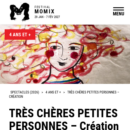
FESTIVAL
MOMIX
MENU
29 JAN - 7 FÉV 2027
4 ANS ET +
SPECTACLES (2026)
>
4 ANS ET +
>
TRÈS CHÈRES PETITES PERSONNES –
CRÉATION
TRÈS CHÈRES PETITES
PERSONNES – Création