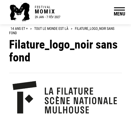
FESTIVAL
MOMIX
MENU
29 JAN - 7 FÉV 2027
14 ANS ET +
>
TOUT LE MONDE EST LÀ
>
FILATURE_LOGO_NOIR SANS
FOND
Filature_logo_noir sans
fond