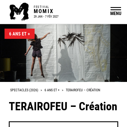
FESTIVAL
MOMIX
MENU
29 JAN - 7 FÉV 2027
6 ANS ET +
SPECTACLES (2026)
>
6 ANS ET +
>
TERAIROFEU – CRÉATION
TERAIROFEU – Création