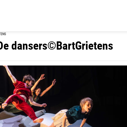
TENS
De dansers©BartGrietens