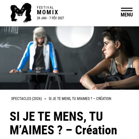
FESTIVAL
MOMIX
MENU
29 JAN - 7 FÉV 2027
SPECTACLES (2026)
>
SI JE TE MENS, TU M’AIMES ? – CRÉATION
SI JE TE MENS, TU
M’AIMES ? – Création