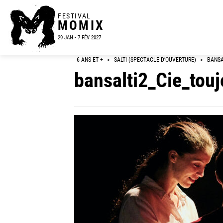
FESTIVAL
MOMIX
29 JAN - 7 FÉV 2027
6 ANS ET +
>
SALTI (SPECTACLE D’OUVERTURE)
>
BANSA
bansalti2_Cie_tou