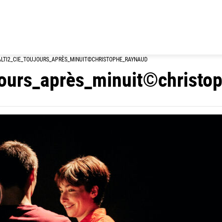
LTI2_CIE_TOUJOURS_APRÈS_MINUIT©CHRISTOPHE_RAYNAUD
jours_après_minuit©christo