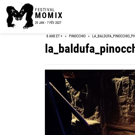
FESTIVAL
MOMIX
29 JAN - 7 FÉV 2027
8 ANS ET +
>
PINOCCHIO
>
LA_BALDUFA_PINOCCHIO_P
la_baldufa_pinocc