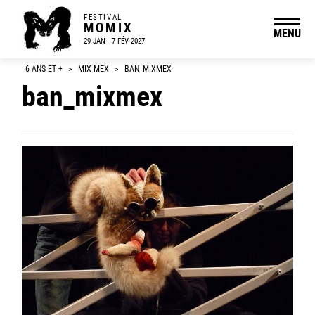
FESTIVAL
MOMIX
MENU
29 JAN - 7 FÉV 2027
6 ANS ET +
>
MIX MEX
>
BAN_MIXMEX
ban_mixmex