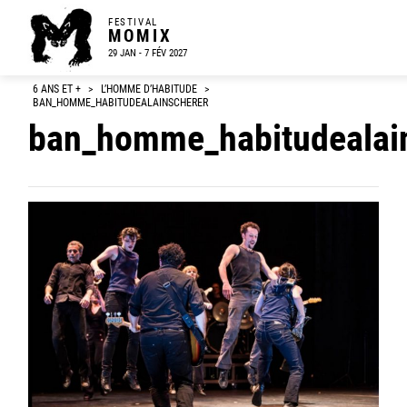
FESTIVAL
MOMIX
29 JAN - 7 FÉV 2027
6 ANS ET +
>
L’HOMME D’HABITUDE
>
BAN_HOMME_HABITUDEALAINSCHERER
ban_homme_habitudealai