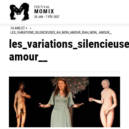
FESTIVAL
MOMIX
29 JAN - 7 FÉV 2027
14 ANS ET +
>
LES_VARIATIONS_SILENCIEUSES_AH_MON_AMOUR_©AH_MON_ AMOUR__
les_variations_silencie
amour__