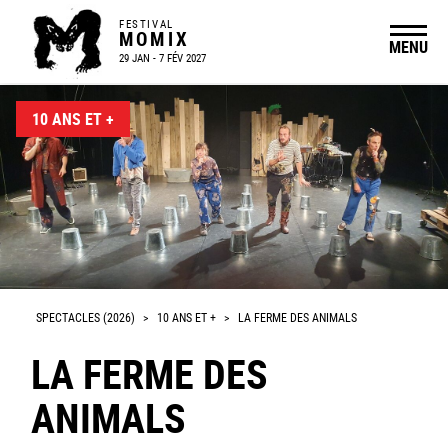
FESTIVAL
MOMIX
MENU
29 JAN - 7 FÉV 2027
10 ANS ET +
SPECTACLES (2026)
>
10 ANS ET +
>
LA FERME DES ANIMALS
LA FERME DES
ANIMALS