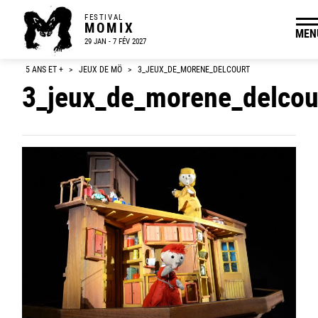
FESTIVAL
MOMIX
MEN
29 JAN - 7 FÉV 2027
5 ANS ET +
>
JEUX DE MÖ
>
3_JEUX_DE_MORENE_DELCOURT
3_jeux_de_morene_delcou