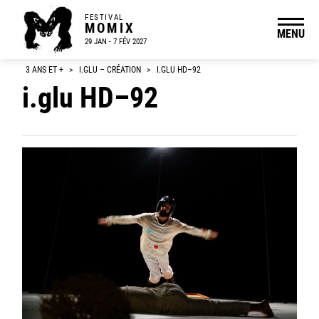
FESTIVAL
MOMIX
MENU
29 JAN - 7 FÉV 2027
3 ANS ET +
>
I.GLU – CRÉATION
>
I.GLU HD–92
i.glu HD–92