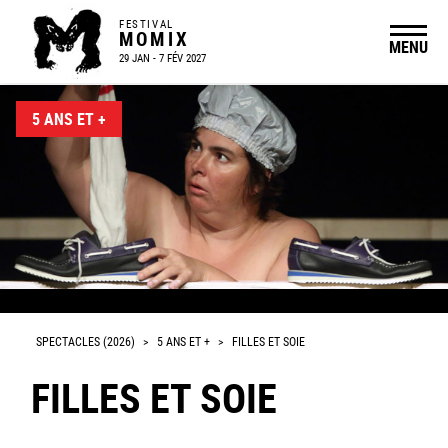
FESTIVAL
MOMIX
MENU
29 JAN - 7 FÉV 2027
5 ANS ET +
© Jean Henry
SPECTACLES (2026)
>
5 ANS ET +
>
FILLES ET SOIE
FILLES ET SOIE