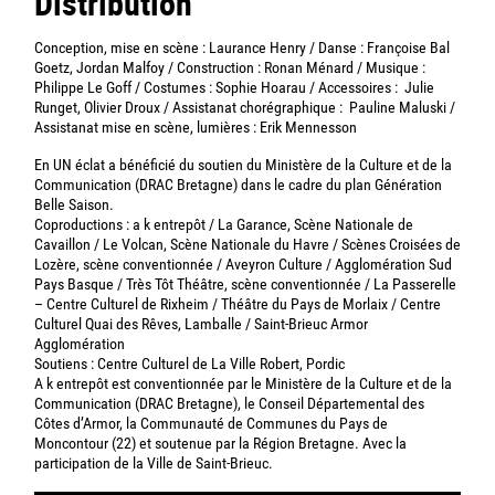
Distribution
Conception, mise en scène : Laurance Henry / Danse : Françoise Bal
Goetz, Jordan Malfoy / Construction : Ronan Ménard / Musique :
Philippe Le Goff / Costumes : Sophie Hoarau / Accessoires : Julie
Runget, Olivier Droux / Assistanat chorégraphique : Pauline Maluski /
Assistanat mise en scène, lumières : Erik Mennesson
En UN éclat a bénéficié du soutien du Ministère de la Culture et de la
Communication (DRAC Bretagne) dans le cadre du plan Génération
Belle Saison.
Coproductions : a k entrepôt / La Garance, Scène Nationale de
Cavaillon / Le Volcan, Scène Nationale du Havre / Scènes Croisées de
Lozère, scène conventionnée / Aveyron Culture / Agglomération Sud
Pays Basque / Très Tôt Théâtre, scène conventionnée / La Passerelle
– Centre Culturel de Rixheim / Théâtre du Pays de Morlaix / Centre
Culturel Quai des Rêves, Lamballe / Saint-Brieuc Armor
Agglomération
Soutiens : Centre Culturel de La Ville Robert, Pordic
A k entrepôt est conventionnée par le Ministère de la Culture et de la
Communication (DRAC Bretagne), le Conseil Départemental des
Côtes d’Armor, la Communauté de Communes du Pays de
Moncontour (22) et soutenue par la Région Bretagne. Avec la
participation de la Ville de Saint-Brieuc.