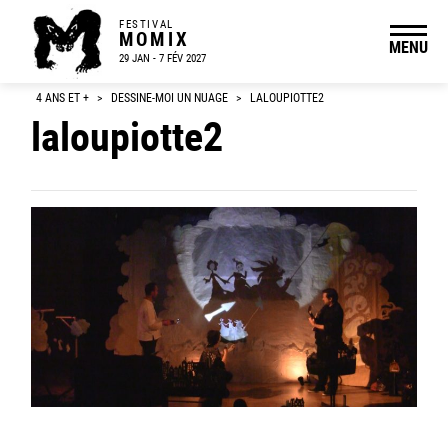
FESTIVAL
MOMIX
MENU
29 JAN - 7 FÉV 2027
4 ANS ET +
>
DESSINE-MOI UN NUAGE
>
LALOUPIOTTE2
laloupiotte2