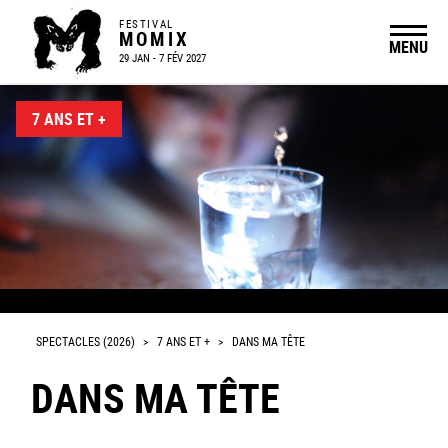
FESTIVAL
MOMIX
MENU
29 JAN - 7 FÉV 2027
7 ANS ET +
© Eric Chevalier
SPECTACLES (2026)
>
7 ANS ET +
>
DANS MA TÊTE
DANS MA TÊTE