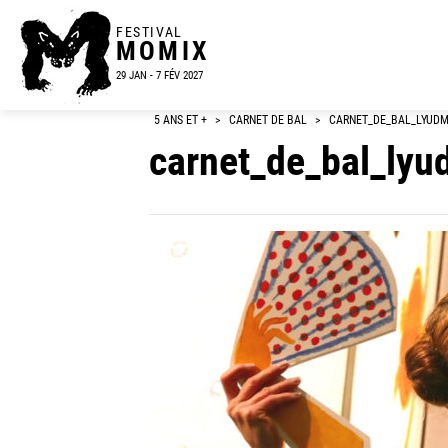
FESTIVAL
MOMIX
29 JAN - 7 FÉV 2027
5 ANS ET +
>
CARNET DE BAL
>
CARNET_DE_BAL_LYUDM
carnet_de_bal_lyu