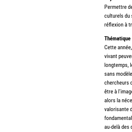
Permettre de
culturels du 
réflexion à t
Thématique
Cette année,
vivant peuve
longtemps, l
sans modèle,
chercheurs q
être à l’ima
alors la néc
valorisante 
fondamentale
au-delà des d