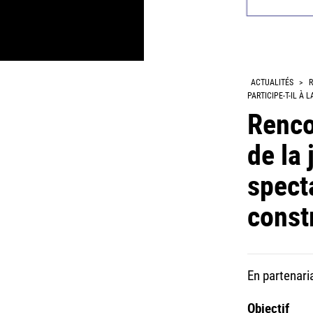
ACTUALITÉS
>
R
PARTICIPE-T-IL À 
Renco
de la 
specta
constr
En partenari
Objectif