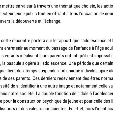
 mettre en valeur à travers une thématique choisie, les acti
secteur jeune public tout en offrant à tous l’occasion de nour
ravers la découverte et l’échange.
 cette rencontre portera sur le rapport que l’adolescence et 
nt entretenir au moment du passage de l’enfance à l’âge adult
es enfants idéalisent leurs parents notant qu’il est impossibl
 la bascule s’opère à l’adolescence. Une période que certai
ualifient de « temps suspendu » où chaque individu aspire al
ge de ses parents. Ces derniers redeviennent des êtres norm
essité de s’identifier à une autre image et notamment celle va
dans notre société. La double fonction de l’idole à l’adolesce
 pour la construction psychique du jeune et pour celle des l
iscours et des valeurs conscientes. En effet, hors l’identific