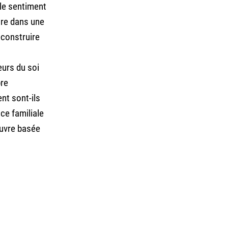
 le sentiment
tre dans une
econstruire
eurs du soi
pre
nt sont-ils
ce familiale
œuvre basée