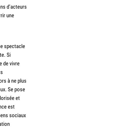
ons d’acteurs
rir une
le spectacle
e. Si
e de vivre
ns
ors à ne plus
aux. Se pose
lorisée et
nce est
iens sociaux
ation