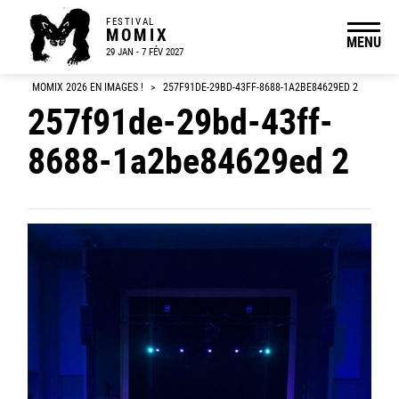
FESTIVAL
MOMIX
MENU
29 JAN - 7 FÉV 2027
MOMIX 2026 EN IMAGES !
>
257F91DE-29BD-43FF-8688-1A2BE84629ED 2
257f91de-29bd-43ff-
8688-1a2be84629ed 2