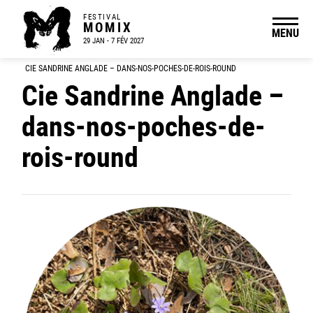
FESTIVAL
MOMIX
MENU
29 JAN - 7 FÉV 2027
CIE SANDRINE ANGLADE – DANS-NOS-POCHES-DE-ROIS-ROUND
Cie Sandrine Anglade –
dans-nos-poches-de-
rois-round