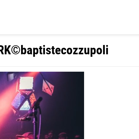
RK©baptistecozzupoli