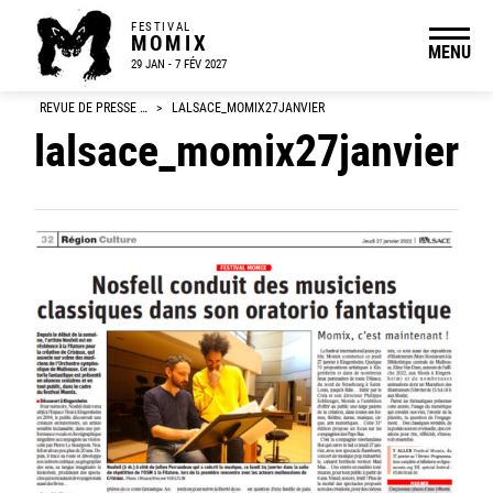
FESTIVAL
MOMIX
MENU
29 JAN - 7 FÉV 2027
REVUE DE PRESSE …
>
LALSACE_MOMIX27JANVIER
lalsace_momix27janvier