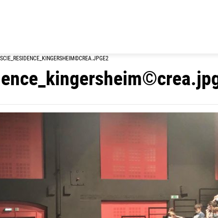
SCIE_RESIDENCE_KINGERSHEIM©CREA.JPGE2
dence_kingersheim©crea.jp