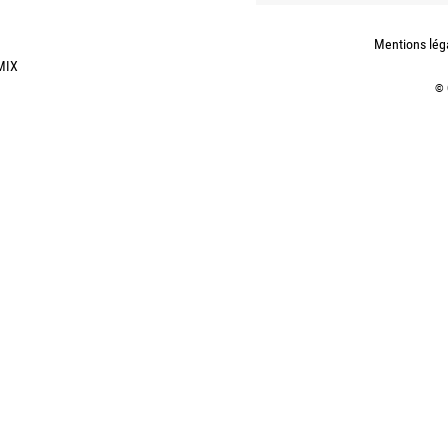
Mentions lég
MIX
©