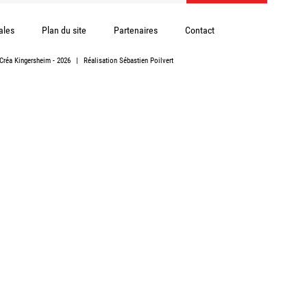
ales
Plan du site
Partenaires
Contact
Créa Kingersheim
- 2026
|
Réalisation
Sébastien Poilvert