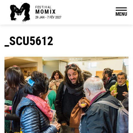
FESTIVAL
MOMIX
MENU
29 JAN - 7 FÉV 2027
_SCU5612