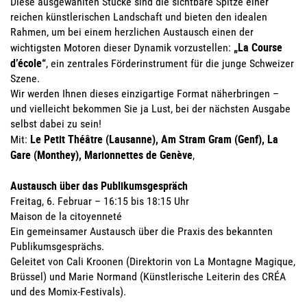
Diese ausgewählten Stücke sind die sichtbare Spitze einer
reichen künstlerischen Landschaft und bieten den idealen
Rahmen, um bei einem herzlichen Austausch einen der
„La Course
wichtigsten Motoren dieser Dynamik vorzustellen:
d’école“
, ein zentrales Förderinstrument für die junge Schweizer
Szene.
Wir werden Ihnen dieses einzigartige Format näherbringen –
und vielleicht bekommen Sie ja Lust, bei der nächsten Ausgabe
selbst dabei zu sein!
Le Petit Théâtre (Lausanne), Am Stram Gram (Genf), La
Mit:
Gare (Monthey), Marionnettes de Genève
,
Austausch über das Publikumsgespräch
Freitag, 6. Februar – 16:15 bis 18:15 Uhr
Maison de la citoyenneté
Ein gemeinsamer Austausch über die Praxis des bekannten
Publikumsgesprächs.
Geleitet von Cali Kroonen (Direktorin von La Montagne Magique,
Brüssel) und Marie Normand (Künstlerische Leiterin des CRÉA
und des Momix-Festivals).