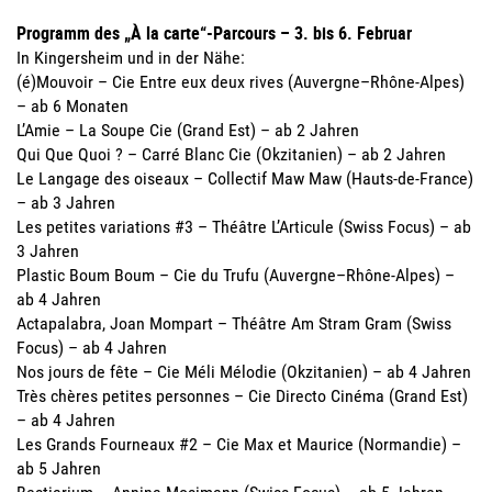
Programm des „À la carte“-Parcours – 3. bis 6. Februar
In Kingersheim und in der Nähe:
(é)Mouvoir – Cie Entre eux deux rives (Auvergne–Rhône-Alpes)
– ab 6 Monaten
L’Amie – La Soupe Cie (Grand Est) – ab 2 Jahren
Qui Que Quoi ? – Carré Blanc Cie (Okzitanien) – ab 2 Jahren
Le Langage des oiseaux – Collectif Maw Maw (Hauts-de-France)
– ab 3 Jahren
Les petites variations #3 – Théâtre L’Articule (Swiss Focus) – ab
3 Jahren
Plastic Boum Boum – Cie du Trufu (Auvergne–Rhône-Alpes) –
ab 4 Jahren
Actapalabra, Joan Mompart – Théâtre Am Stram Gram (Swiss
Focus) – ab 4 Jahren
Nos jours de fête – Cie Méli Mélodie (Okzitanien) – ab 4 Jahren
Très chères petites personnes – Cie Directo Cinéma (Grand Est)
– ab 4 Jahren
Les Grands Fourneaux #2 – Cie Max et Maurice (Normandie) –
ab 5 Jahren