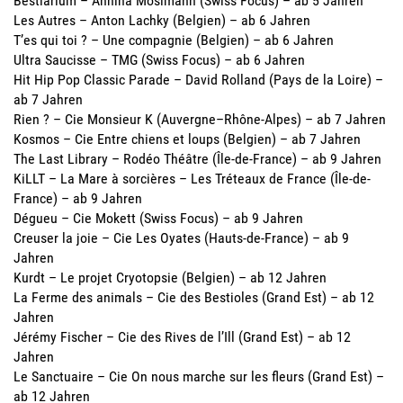
Bestiarium – Annina Mosimann (Swiss Focus) – ab 5 Jahren
Les Autres – Anton Lachky (Belgien) – ab 6 Jahren
T’es qui toi ? – Une compagnie (Belgien) – ab 6 Jahren
Ultra Saucisse – TMG (Swiss Focus) – ab 6 Jahren
Hit Hip Pop Classic Parade – David Rolland (Pays de la Loire) –
ab 7 Jahren
Rien ? – Cie Monsieur K (Auvergne–Rhône-Alpes) – ab 7 Jahren
Kosmos – Cie Entre chiens et loups (Belgien) – ab 7 Jahren
The Last Library – Rodéo Théâtre (Île-de-France) – ab 9 Jahren
KiLLT – La Mare à sorcières – Les Tréteaux de France (Île-de-
France) – ab 9 Jahren
Dégueu – Cie Mokett (Swiss Focus) – ab 9 Jahren
Creuser la joie – Cie Les Oyates (Hauts-de-France) – ab 9
Jahren
Kurdt – Le projet Cryotopsie (Belgien) – ab 12 Jahren
La Ferme des animals – Cie des Bestioles (Grand Est) – ab 12
Jahren
Jérémy Fischer – Cie des Rives de l’Ill (Grand Est) – ab 12
Jahren
Le Sanctuaire – Cie On nous marche sur les fleurs (Grand Est) –
ab 12 Jahren