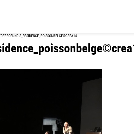
EDEPROFUNDIS_RESIDENCE_POISSONBELGE©CREA14
esidence_poissonbelge©crea