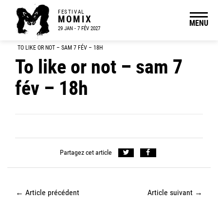
FESTIVAL
MOMIX
MENU
29 JAN - 7 FÉV 2027
TO LIKE OR NOT – SAM 7 FÉV – 18H
To like or not – sam 7
fév – 18h
Partagez cet article
←
Article précédent
Article suivant
→