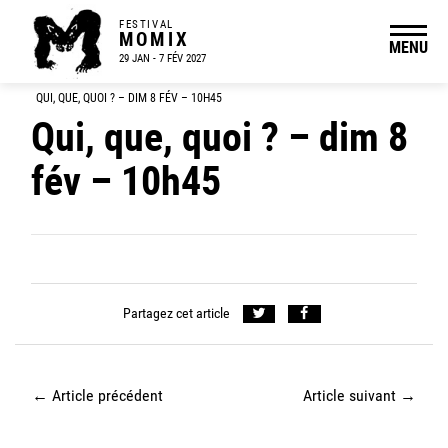
FESTIVAL
MOMIX
MENU
29 JAN - 7 FÉV 2027
QUI, QUE, QUOI ? – DIM 8 FÉV – 10H45
Qui, que, quoi ? – dim 8
fév – 10h45
Partagez cet article
←
Article précédent
Article suivant
→