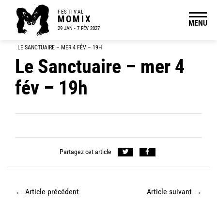
FESTIVAL
MOMIX
MENU
29 JAN - 7 FÉV 2027
LE SANCTUAIRE – MER 4 FÉV – 19H
Le Sanctuaire – mer 4
fév – 19h
Partagez cet article
←
Article précédent
Article suivant
→