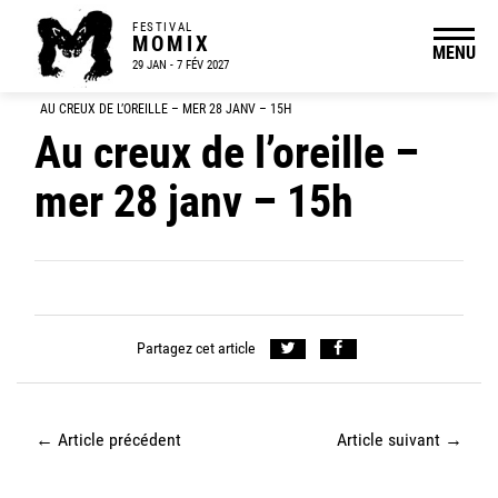
FESTIVAL
MOMIX
MENU
29 JAN - 7 FÉV 2027
AU CREUX DE L’OREILLE – MER 28 JANV – 15H
Au creux de l’oreille –
mer 28 janv – 15h
Partagez cet article
←
Article précédent
Article suivant
→