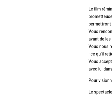
Le film rémi
prometteuses
permettront 
Vous rencont
avant de les
Vous nous re
; ce qu’il re
Vous accepte
avec lui dan
Pour visionn
Le spectacl