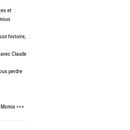
tes et
 nous
on histoire,
 avec Claude
vous perdre
 à Momix
>>>