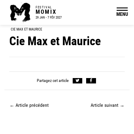
FESTIVAL
MOMIX
MENU
29 JAN - 7 FÉV 2027
CIE MAX ET MAURICE
Cie Max et Maurice
Partagez cet article
←
Article précédent
Article suivant
→