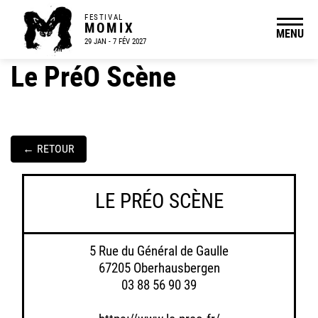
FESTIVAL
MOMIX
MENU
29 JAN - 7 FÉV 2027
Le PréO Scène
←
RETOUR
LE PRÉO SCÈNE
5 Rue du Général de Gaulle
67205 Oberhausbergen
03 88 56 90 39