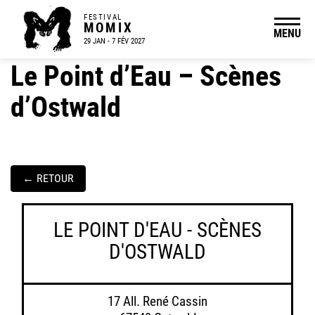
FESTIVAL
MOMIX
MENU
29 JAN - 7 FÉV 2027
Le Point d’Eau – Scènes
d’Ostwald
←
RETOUR
LE POINT D'EAU - SCÈNES
D'OSTWALD
17 All. René Cassin